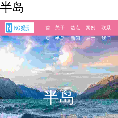
半岛
首
关于
热点
案例
联系
页
半岛
新闻
展示
我们
半岛