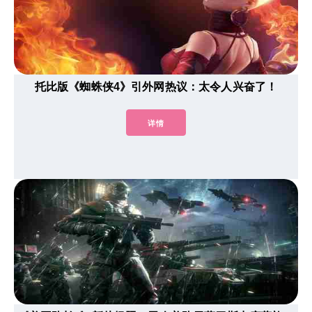
托比版《蜘蛛侠4》引外网热议：太令人兴奋了！
详情