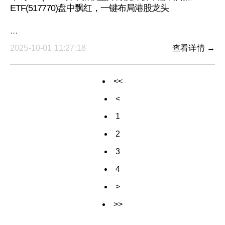
ETF(517770)盘中飘红，一键布局港股龙头
···
2025-10-01 11:27:18
查看详情 →
<<
<
1
2
3
4
>
>>