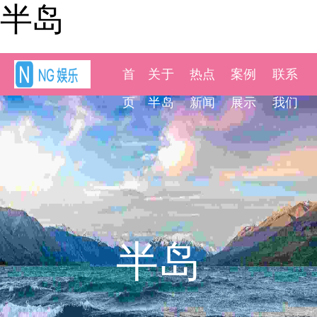
半岛
首
关于
热点
案例
联系
页
半岛
新闻
展示
我们
半岛