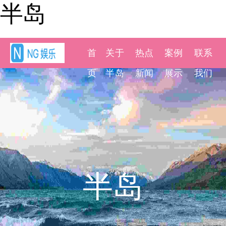
半岛
首
关于
热点
案例
联系
页
半岛
新闻
展示
我们
半岛