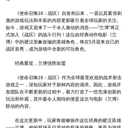
《使命召唤16：战区》自发布以来，一直以其紧张刺
激的游戏玩法和丰富的内容更新吸引着全球玩家的关注。
如今，游戏又迎来了一个令人激动的消息——“兰博”将正
式加入《战区》的战斗行列！这位由经典动作电影《兰
博》中的硬汉形象改编的英雄角色，将在5月迎来自己的
战区首秀，成为游戏中全新的可玩角色。
经典重现，兰博强势加盟
《使命召唤16：战区》作为全球最受欢迎的战术射击
游戏之一，深知玩家对于新鲜内容的渴求。因此，游戏开
发团队在不断更新的过程中，着力打造了一些充满创新的
玩法和外观，其中最令人期待的便是这次与电影《兰博》
联动的内容。
在这次更新中，玩家将能够操作这位经典的硬汉英雄
——兰博，他的登场不仅是对电影迷的致敬，更是为游戏