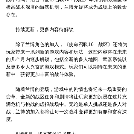
极富战术深度的游戏机制，兰博无疑将成为战场上的致命
存在。
持续更新，更多内容待解锁
除了兰博角色的加入，《使命召唤16：战区》还将为
玩家带来一系列新的游戏内容和玩法。这些内容将在未来
的几个月内逐步解锁，包括全新的多人地图、武器系统以
及更多令人兴奋的游戏模式。玩家们可以期待在未来的更
新中，获得更加丰富的战斗体验。
随着兰博的登场，游戏中的剧情也将迎来一场重要的
变革。全新的战区任务和剧情将让玩家更加沉浸在这片充
满危机与挑战的虚拟战场中。无论是单人挑战还是多人对
战，兰博的加入都将让每一次战斗变得更加有趣和富有深
度。