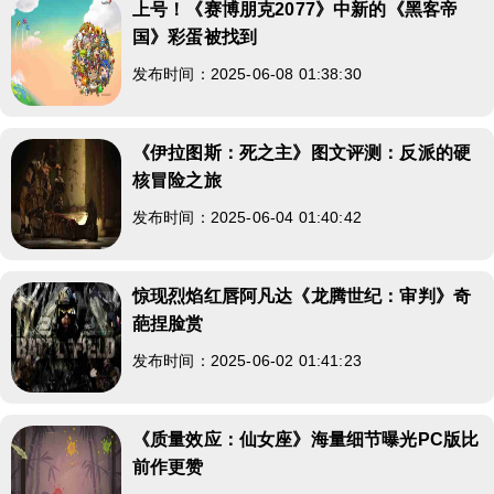
上号！《赛博朋克2077》中新的《黑客帝
国》彩蛋被找到
发布时间：2025-06-08 01:38:30
《伊拉图斯：死之主》图文评测：反派的硬
核冒险之旅
发布时间：2025-06-04 01:40:42
惊现烈焰红唇阿凡达《龙腾世纪：审判》奇
葩捏脸赏
发布时间：2025-06-02 01:41:23
《质量效应：仙女座》海量细节曝光PC版比
前作更赞