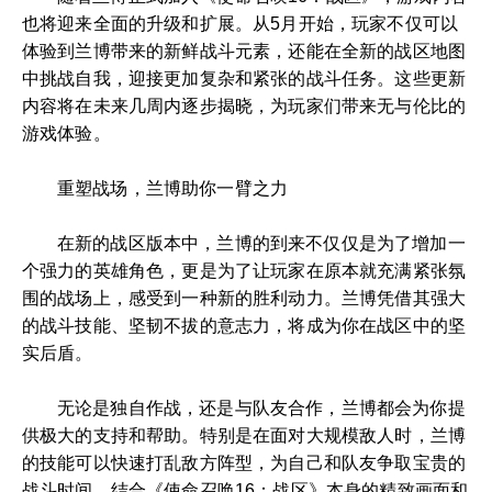
也将迎来全面的升级和扩展。从5月开始，玩家不仅可以
体验到兰博带来的新鲜战斗元素，还能在全新的战区地图
中挑战自我，迎接更加复杂和紧张的战斗任务。这些更新
内容将在未来几周内逐步揭晓，为玩家们带来无与伦比的
游戏体验。
重塑战场，兰博助你一臂之力
在新的战区版本中，兰博的到来不仅仅是为了增加一
个强力的英雄角色，更是为了让玩家在原本就充满紧张氛
围的战场上，感受到一种新的胜利动力。兰博凭借其强大
的战斗技能、坚韧不拔的意志力，将成为你在战区中的坚
实后盾。
无论是独自作战，还是与队友合作，兰博都会为你提
供极大的支持和帮助。特别是在面对大规模敌人时，兰博
的技能可以快速打乱敌方阵型，为自己和队友争取宝贵的
战斗时间。结合《使命召唤16：战区》本身的精致画面和