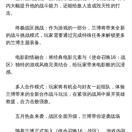
内大幅提升他的战斗能力，还能给敌人造成毁灭性的打
击。
终极战区挑战：作为游戏的一部分，兰博将带来全新
的战斗挑战模式，玩家需要通过完成特殊任务来解锁更多
的兰博主题装备。
电影剧情融合：将经典电影元素与《使命召唤16：战
区》独特的游戏风格完美结合，给玩家带来电影般的沉浸
感。
多人合作模式：玩家将有机会与好友一起组队，体验
兰博带来的全新合作战斗玩法，在紧张的战局中展开英雄
救援，合力击败强敌。
五月热血来袭，战区全面升级，兰博带你逆袭战场
随着兰博正式加入《使命召唤16：战区》，游戏内容