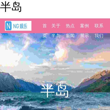
半岛
首
关于
热点
案例
联系
页
半岛
新闻
展示
我们
半岛